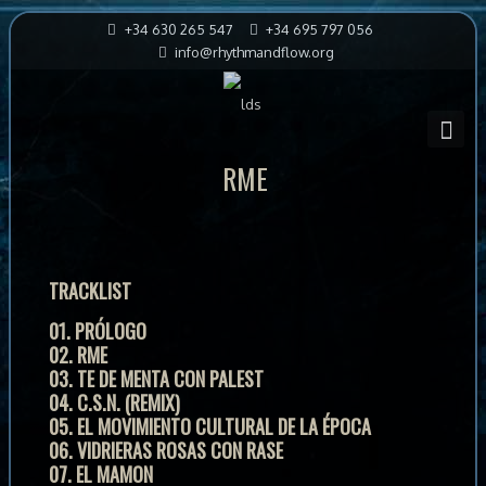
+34 630 265 547
+34 695 797 056
info@rhythmandflow.org
RME
TRACKLIST
01. PRÓLOGO
02. RME
03. TE DE MENTA CON PALEST
04. C.S.N. (REMIX)
05. EL MOVIMIENTO CULTURAL DE LA ÉPOCA
06. VIDRIERAS ROSAS CON RASE
07. EL MAMON